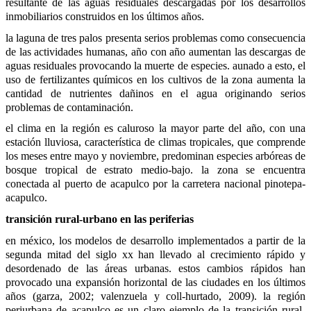
resultante de las aguas residuales descargadas por los desarrollos 
inmobiliarios construidos en los últimos años.
la laguna de tres palos presenta serios problemas como consecuencia 
de las actividades humanas, año con año aumentan las descargas de 
aguas residuales provocando la muerte de especies. aunado a esto, el 
uso de fertilizantes químicos en los cultivos de la zona aumenta la 
cantidad de nutrientes dañinos en el agua originando serios 
problemas de contaminación.
el clima en la región es caluroso la mayor parte del año, con una 
estación lluviosa, característica de climas tropicales, que comprende 
los meses entre mayo y noviembre, predominan especies arbóreas de 
bosque tropical de estrato medio-bajo. la zona se encuentra 
conectada al puerto de acapulco por la carretera nacional pinotepa- 
acapulco.
transición rural-urbano en las periferias
en méxico, los modelos de desarrollo implementados a partir de la 
segunda mitad del siglo xx han llevado al crecimiento rápido y 
desordenado de las áreas urbanas. estos cambios rápidos han 
provocado una expansión horizontal de las ciudades en los últimos 
años (garza, 2002; valenzuela y coll-hurtado, 2009). la región 
periurbana de acapulco es un claro ejemplo de la transición rural-