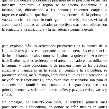
que las actividades  económicas primarias no se practican de manera 
intensiva. por esto, la región se ha vuelto vulnerable a la 
inestabilidad, dificultando a las personas encontrar empleo e 
ingresos estables, lo que hace que la experiencia de la pobreza se 
vuelva un ciclo vicioso. sin embargo, durante mis primeras visitas al 
área, observé que las actividades productivas más desarrolladas son 
la acuicultura, la agricultura y la ganadería a pequeña escala.
para explorar más las actividades productivas en la cuenca de la 
laguna de tres palos, es importante tomar en cuenta las experiencias 
de los habitantes locales como isael palma, a quien conozco desde 
hace 9 años. isael es residente de el arenal, ubicado en las orillas de 
la laguna, y tiene conocimiento de primera mano de las prácticas 
agrícolas y ganaderas en la zona. en cuanto a la agricultura, se 
producen sandía, maíz, mango, entre otros cultivos en el territorio. la 
mayoría de las hortalizas y árboles frutales cosechados son para el 
autoconsumo familiar. en cuanto a la ganadería, se cría 
principalmente aves de corral como pollos y pavos, cerdos, vacas y 
cabras.
sin embargo, de acuerdo con isael, la actividad primaria más 
practicada es la acuicultura, en donde se crían tilapias en jaulas 