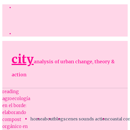
city
analysis of urban change, theory &
action
reading
agroecología
en el borde:
elaborando
home
about
blog
scenes sounds action
coastal c
compost
orgánico en